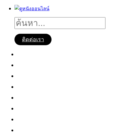
ติดต่อเรา
ดูหนังออนไลน์
หนังใหม่2025
ซีรี่ย์จีน
ซีรี่ย์เกาหลี
หนังNetflix
ซีรี่ย์Netflix
หนังการ์ตูน
หนังไทย