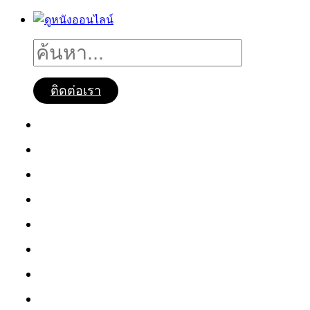
ติดต่อเรา
ดูหนังออนไลน์
หนังใหม่2025
ซีรี่ย์จีน
ซีรี่ย์เกาหลี
หนังNetflix
ซีรี่ย์Netflix
หนังการ์ตูน
หนังไทย