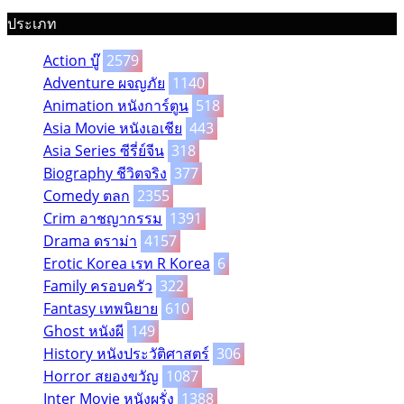
ประเภท
Action บู๊
2579
Adventure ผจญภัย
1140
Animation หนังการ์ตูน
518
Asia Movie หนังเอเชีย
443
Asia Series ซีรี่ย์จีน
318
Biography ชีวิตจริง
377
Comedy ตลก
2355
Crim อาชญากรรม
1391
Drama ดราม่า
4157
Erotic Korea เรท R Korea
6
Family ครอบครัว
322
Fantasy เทพนิยาย
610
Ghost หนังผี
149
History หนังประวัติศาสตร์
306
Horror สยองขวัญ
1087
Inter Movie หนังผรั่ง
1388