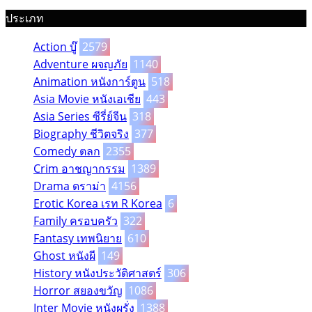
ประเภท
Action บู๊
2579
Adventure ผจญภัย
1140
Animation หนังการ์ตูน
518
Asia Movie หนังเอเชีย
443
Asia Series ซีรี่ย์จีน
318
Biography ชีวิตจริง
377
Comedy ตลก
2355
Crim อาชญากรรม
1389
Drama ดราม่า
4156
Erotic Korea เรท R Korea
6
Family ครอบครัว
322
Fantasy เทพนิยาย
610
Ghost หนังผี
149
History หนังประวัติศาสตร์
306
Horror สยองขวัญ
1086
Inter Movie หนังผรั่ง
1388