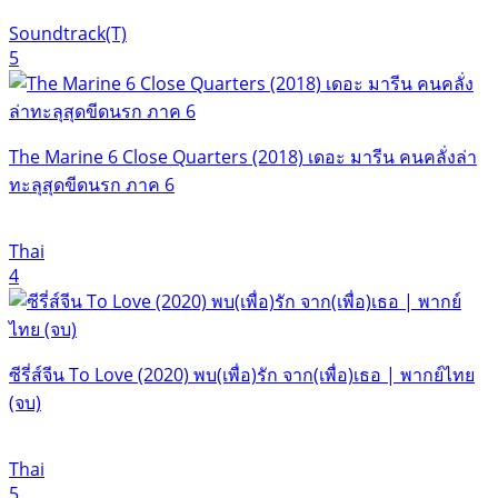
Soundtrack(T)
5
The Marine 6 Close Quarters (2018) เดอะ มารีน คนคลั่งล่า
ทะลุสุดขีดนรก ภาค 6
Thai
4
ซีรี่ส์จีน To Love (2020) พบ(เพื่อ)รัก จาก(เพื่อ)เธอ | พากย์ไทย
(จบ)
Thai
5