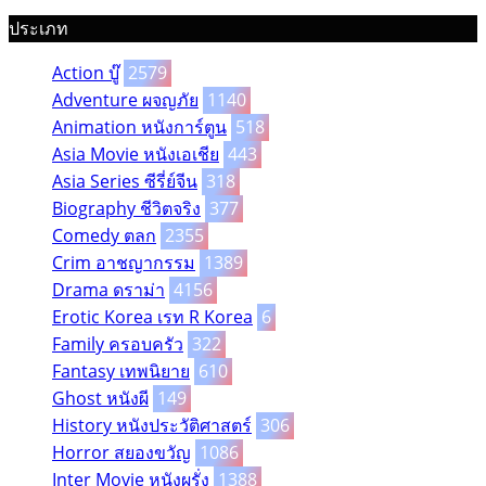
ประเภท
Action บู๊
2579
Adventure ผจญภัย
1140
Animation หนังการ์ตูน
518
Asia Movie หนังเอเชีย
443
Asia Series ซีรี่ย์จีน
318
Biography ชีวิตจริง
377
Comedy ตลก
2355
Crim อาชญากรรม
1389
Drama ดราม่า
4156
Erotic Korea เรท R Korea
6
Family ครอบครัว
322
Fantasy เทพนิยาย
610
Ghost หนังผี
149
History หนังประวัติศาสตร์
306
Horror สยองขวัญ
1086
Inter Movie หนังผรั่ง
1388