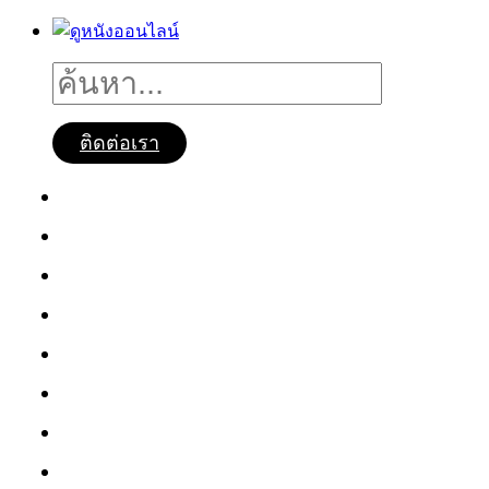
ติดต่อเรา
ดูหนังออนไลน์
หนังใหม่2025
ซีรี่ย์จีน
ซีรี่ย์เกาหลี
หนังNetflix
ซีรี่ย์Netflix
หนังการ์ตูน
หนังไทย