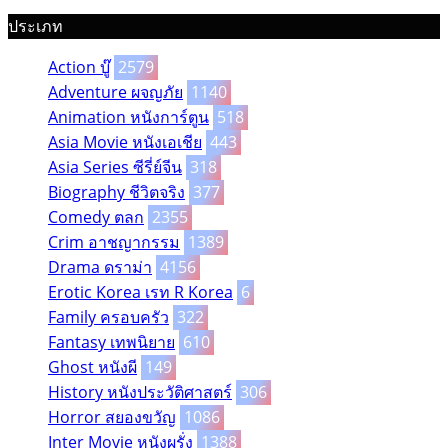
ประเภท
Action บู๊
2579
Adventure ผจญภัย
1140
Animation หนังการ์ตูน
518
Asia Movie หนังเอเชีย
443
Asia Series ซีรี่ย์จีน
318
Biography ชีวิตจริง
377
Comedy ตลก
2355
Crim อาชญากรรม
1389
Drama ดราม่า
4156
Erotic Korea เรท R Korea
6
Family ครอบครัว
322
Fantasy เทพนิยาย
610
Ghost หนังผี
149
History หนังประวัติศาสตร์
306
Horror สยองขวัญ
1086
Inter Movie หนังผรั่ง
1388