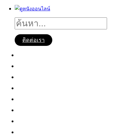
ติดต่อเรา
ดูหนังออนไลน์
หนังใหม่2025
ซีรี่ย์จีน
ซีรี่ย์เกาหลี
หนังNetflix
ซีรี่ย์Netflix
หนังการ์ตูน
หนังไทย