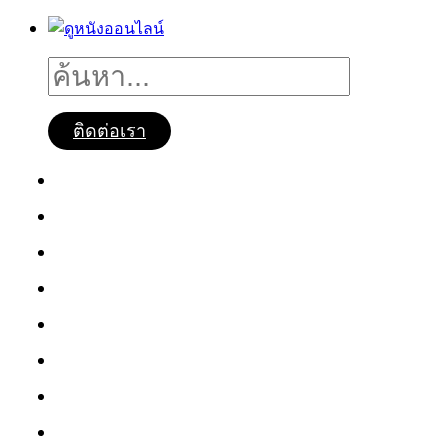
ติดต่อเรา
ดูหนังออนไลน์
หนังใหม่2025
ซีรี่ย์จีน
ซีรี่ย์เกาหลี
หนังNetflix
ซีรี่ย์Netflix
หนังการ์ตูน
หนังไทย