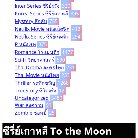
Inter Series ซีรี่ย์ฝรั่ง
320
Korea Series ซีรี่ย์เกาหลี
395
Mystery ลึกลับ
755
Netflix Movie หนังเน็ตฟิก
413
Netflix Series ซีรี่ย์เน็ตฟิก
294
R หนังเรท
375
Romance โรแมนติก
1477
Sci-Fi วิทยาศาสตร์
590
Thai Drama ละครไทย
231
Thai Movie หนังไทย
233
Thriller ระทึกขวัญ
1268
TrueStory ชีวิตจริง
12
Uncategorized
5489
War สงคราม
91
Zombie ซอมบี้
25
ซีรี่ย์เกาหลี To the Moon