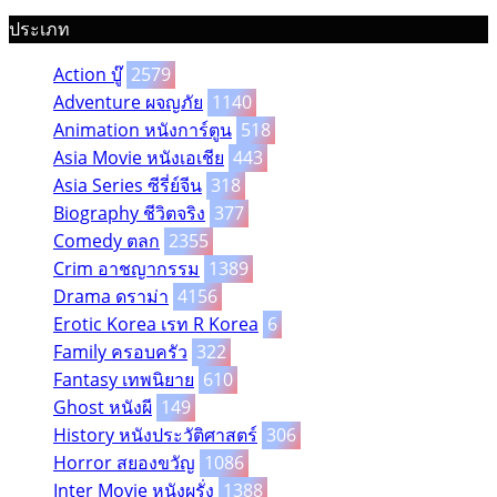
ประเภท
Action บู๊
2579
Adventure ผจญภัย
1140
Animation หนังการ์ตูน
518
Asia Movie หนังเอเชีย
443
Asia Series ซีรี่ย์จีน
318
Biography ชีวิตจริง
377
Comedy ตลก
2355
Crim อาชญากรรม
1389
Drama ดราม่า
4156
Erotic Korea เรท R Korea
6
Family ครอบครัว
322
Fantasy เทพนิยาย
610
Ghost หนังผี
149
History หนังประวัติศาสตร์
306
Horror สยองขวัญ
1086
Inter Movie หนังผรั่ง
1388