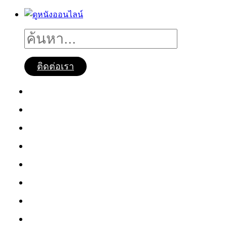
ติดต่อเรา
ดูหนังออนไลน์
หนังใหม่2025
ซีรี่ย์จีน
ซีรี่ย์เกาหลี
หนังNetflix
ซีรี่ย์Netflix
หนังการ์ตูน
หนังไทย