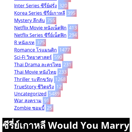
Inter Series ซีรี่ย์ฝรั่ง
320
Korea Series ซีรี่ย์เกาหลี
395
Mystery ลึกลับ
755
Netflix Movie หนังเน็ตฟิก
413
Netflix Series ซีรี่ย์เน็ตฟิก
294
R หนังเรท
375
Romance โรแมนติก
1477
Sci-Fi วิทยาศาสตร์
590
Thai Drama ละครไทย
231
Thai Movie หนังไทย
233
Thriller ระทึกขวัญ
1268
TrueStory ชีวิตจริง
12
Uncategorized
5489
War สงคราม
91
Zombie ซอมบี้
25
ซีรี่ย์เกาหลี Would You Marry