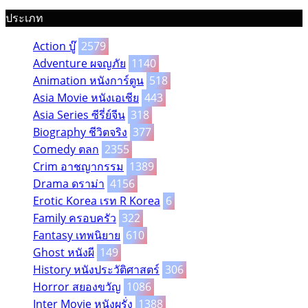
ประเภท
Action บู๊
2579
Adventure ผจญภัย
1140
Animation หนังการ์ตูน
518
Asia Movie หนังเอเชีย
443
Asia Series ซีรี่ย์จีน
318
Biography ชีวิตจริง
377
Comedy ตลก
2355
Crim อาชญากรรม
1389
Drama ดราม่า
4156
Erotic Korea เรท R Korea
6
Family ครอบครัว
322
Fantasy เทพนิยาย
610
Ghost หนังผี
149
History หนังประวัติศาสตร์
306
Horror สยองขวัญ
1086
Inter Movie หนังผรั่ง
1388