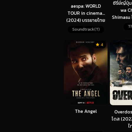
ซีรี่ย์ญี่ป
aespa: WORLD
wa C
TOUR in cinemas
Shimasu ไ
(2024) บรรยายไทย
ค่อยทำให้
Th
Soundtrack(T)
ภาค1 | 
4
The Angel
Overdose
โดส (202
ไ