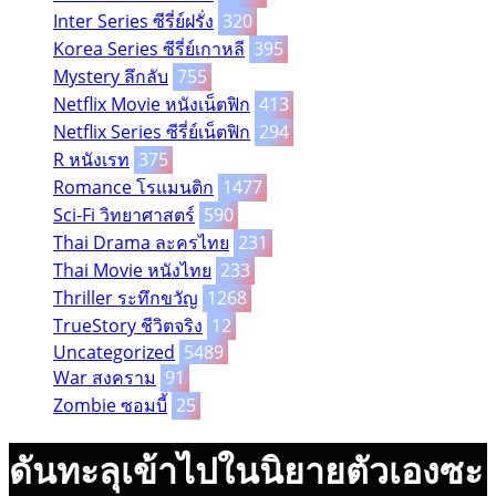
Inter Series ซีรี่ย์ฝรั่ง
320
Korea Series ซีรี่ย์เกาหลี
395
Mystery ลึกลับ
755
Netflix Movie หนังเน็ตฟิก
413
Netflix Series ซีรี่ย์เน็ตฟิก
294
R หนังเรท
375
Romance โรแมนติก
1477
Sci-Fi วิทยาศาสตร์
590
Thai Drama ละครไทย
231
Thai Movie หนังไทย
233
Thriller ระทึกขวัญ
1268
TrueStory ชีวิตจริง
12
Uncategorized
5489
War สงคราม
91
Zombie ซอมบี้
25
ดันทะลุเข้าไปในนิยายตัวเองซะ