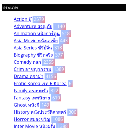
ประเภท
Action บู๊
2579
Adventure ผจญภัย
1140
Animation หนังการ์ตูน
518
Asia Movie หนังเอเชีย
443
Asia Series ซีรี่ย์จีน
318
Biography ชีวิตจริง
377
Comedy ตลก
2355
Crim อาชญากรรม
1389
Drama ดราม่า
4156
Erotic Korea เรท R Korea
6
Family ครอบครัว
322
Fantasy เทพนิยาย
610
Ghost หนังผี
149
History หนังประวัติศาสตร์
306
Horror สยองขวัญ
1086
Inter Movie หนังผรั่ง
1388