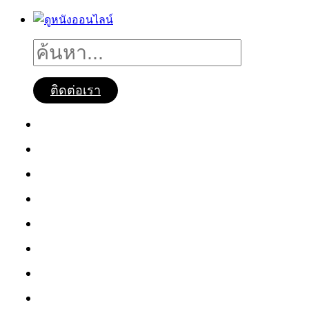
ติดต่อเรา
ดูหนังออนไลน์
หนังใหม่2025
ซีรี่ย์จีน
ซีรี่ย์เกาหลี
หนังNetflix
ซีรี่ย์Netflix
หนังการ์ตูน
หนังไทย