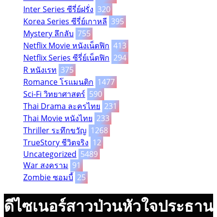
Inter Series ซีรี่ย์ฝรั่ง
320
Korea Series ซีรี่ย์เกาหลี
395
Mystery ลึกลับ
755
Netflix Movie หนังเน็ตฟิก
413
Netflix Series ซีรี่ย์เน็ตฟิก
294
R หนังเรท
375
Romance โรแมนติก
1477
Sci-Fi วิทยาศาสตร์
590
Thai Drama ละครไทย
231
Thai Movie หนังไทย
233
Thriller ระทึกขวัญ
1268
TrueStory ชีวิตจริง
12
Uncategorized
5489
War สงคราม
91
Zombie ซอมบี้
25
ดีไซเนอร์สาวป่วนหัวใจประธาน