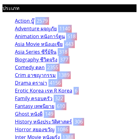
ประเภท
Action บู๊
2579
Adventure ผจญภัย
1140
Animation หนังการ์ตูน
518
Asia Movie หนังเอเชีย
443
Asia Series ซีรี่ย์จีน
318
Biography ชีวิตจริง
377
Comedy ตลก
2355
Crim อาชญากรรม
1389
Drama ดราม่า
4156
Erotic Korea เรท R Korea
6
Family ครอบครัว
322
Fantasy เทพนิยาย
610
Ghost หนังผี
149
History หนังประวัติศาสตร์
306
Horror สยองขวัญ
1086
Inter Movie หนังผรั่ง
1388