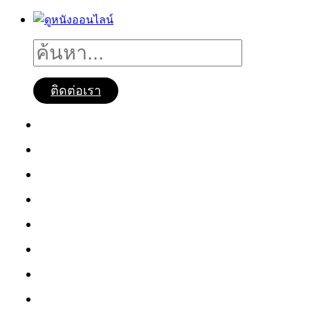
ติดต่อเรา
ดูหนังออนไลน์
หนังใหม่2025
ซีรี่ย์จีน
ซีรี่ย์เกาหลี
หนังNetflix
ซีรี่ย์Netflix
หนังการ์ตูน
หนังไทย