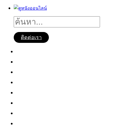
ติดต่อเรา
ดูหนังออนไลน์
หนังใหม่2025
ซีรี่ย์จีน
ซีรี่ย์เกาหลี
หนังNetflix
ซีรี่ย์Netflix
หนังการ์ตูน
หนังไทย