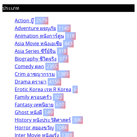
ประเภท
Action บู๊
2579
Adventure ผจญภัย
1140
Animation หนังการ์ตูน
518
Asia Movie หนังเอเชีย
443
Asia Series ซีรี่ย์จีน
318
Biography ชีวิตจริง
377
Comedy ตลก
2355
Crim อาชญากรรม
1389
Drama ดราม่า
4156
Erotic Korea เรท R Korea
6
Family ครอบครัว
322
Fantasy เทพนิยาย
610
Ghost หนังผี
149
History หนังประวัติศาสตร์
306
Horror สยองขวัญ
1086
Inter Movie หนังผรั่ง
1388