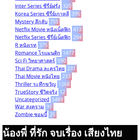
Inter Series ซีรี่ย์ฝรั่ง
320
Korea Series ซีรี่ย์เกาหลี
395
Mystery ลึกลับ
755
Netflix Movie หนังเน็ตฟิก
413
Netflix Series ซีรี่ย์เน็ตฟิก
294
R หนังเรท
375
Romance โรแมนติก
1477
Sci-Fi วิทยาศาสตร์
590
Thai Drama ละครไทย
231
Thai Movie หนังไทย
233
Thriller ระทึกขวัญ
1268
TrueStory ชีวิตจริง
12
Uncategorized
5489
War สงคราม
91
Zombie ซอมบี้
25
น้องพี่ ที่รัก จบเรื่อง เสียงไทย