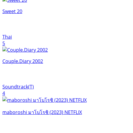
Sweet 20
Thai
5
Couple.Diary 2002
Soundtrack(T)
4
maboroshi มาโบโรชิ (2023) NETFLIX