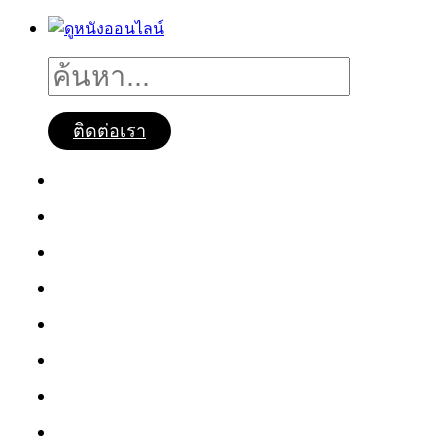
ติดต่อเรา
ดูหนังออนไลน์
หนังใหม่2025
ซีรี่ย์จีน
ซีรี่ย์เกาหลี
หนังNetflix
ซีรี่ย์Netflix
หนังการ์ตูน
หนังไทย