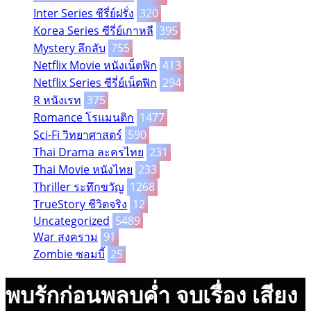
Inter Series ซีรี่ย์ฝรั่ง
320
Korea Series ซีรี่ย์เกาหลี
395
Mystery ลึกลับ
755
Netflix Movie หนังเน็ตฟิก
413
Netflix Series ซีรี่ย์เน็ตฟิก
294
R หนังเรท
375
Romance โรแมนติก
1477
Sci-Fi วิทยาศาสตร์
590
Thai Drama ละครไทย
231
Thai Movie หนังไทย
233
Thriller ระทึกขวัญ
1268
TrueStory ชีวิตจริง
12
Uncategorized
5489
War สงคราม
91
Zombie ซอมบี้
25
พบรักก่อนพลบค่ำ จบเรื่อง เสียง