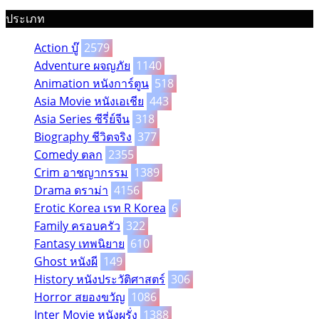
ประเภท
Action บู๊
2579
Adventure ผจญภัย
1140
Animation หนังการ์ตูน
518
Asia Movie หนังเอเชีย
443
Asia Series ซีรี่ย์จีน
318
Biography ชีวิตจริง
377
Comedy ตลก
2355
Crim อาชญากรรม
1389
Drama ดราม่า
4156
Erotic Korea เรท R Korea
6
Family ครอบครัว
322
Fantasy เทพนิยาย
610
Ghost หนังผี
149
History หนังประวัติศาสตร์
306
Horror สยองขวัญ
1086
Inter Movie หนังผรั่ง
1388