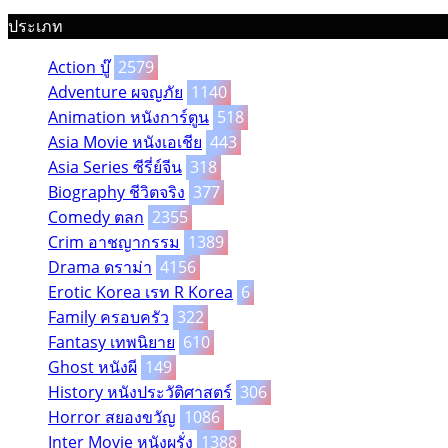
ประเภท
Action บู๊
2579
Adventure ผจญภัย
1140
Animation หนังการ์ตูน
518
Asia Movie หนังเอเชีย
443
Asia Series ซีรี่ย์จีน
318
Biography ชีวิตจริง
377
Comedy ตลก
2355
Crim อาชญากรรม
1389
Drama ดราม่า
4156
Erotic Korea เรท R Korea
6
Family ครอบครัว
322
Fantasy เทพนิยาย
610
Ghost หนังผี
149
History หนังประวัติศาสตร์
306
Horror สยองขวัญ
1086
Inter Movie หนังผรั่ง
1388