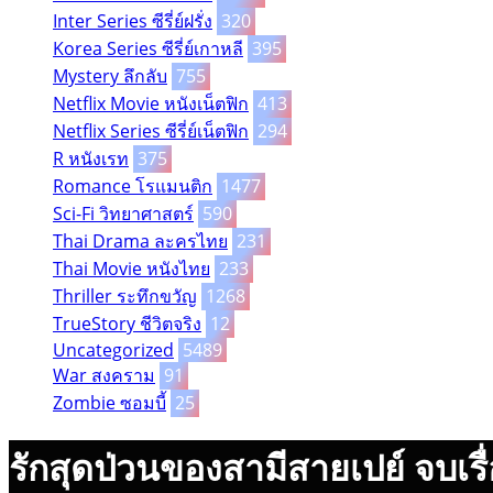
Inter Series ซีรี่ย์ฝรั่ง
320
Korea Series ซีรี่ย์เกาหลี
395
Mystery ลึกลับ
755
Netflix Movie หนังเน็ตฟิก
413
Netflix Series ซีรี่ย์เน็ตฟิก
294
R หนังเรท
375
Romance โรแมนติก
1477
Sci-Fi วิทยาศาสตร์
590
Thai Drama ละครไทย
231
Thai Movie หนังไทย
233
Thriller ระทึกขวัญ
1268
TrueStory ชีวิตจริง
12
Uncategorized
5489
War สงคราม
91
Zombie ซอมบี้
25
รักสุดป่วนของสามีสายเปย์ จบเรื