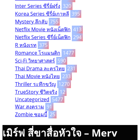
Inter Series ซีรี่ย์ฝรั่ง
320
Korea Series ซีรี่ย์เกาหลี
395
Mystery ลึกลับ
755
Netflix Movie หนังเน็ตฟิก
413
Netflix Series ซีรี่ย์เน็ตฟิก
294
R หนังเรท
375
Romance โรแมนติก
1477
Sci-Fi วิทยาศาสตร์
590
Thai Drama ละครไทย
231
Thai Movie หนังไทย
233
Thriller ระทึกขวัญ
1270
TrueStory ชีวิตจริง
12
Uncategorized
5477
War สงคราม
91
Zombie ซอมบี้
25
เมิร์ฟ สี่ขาสื่อหัวใจ – Merv