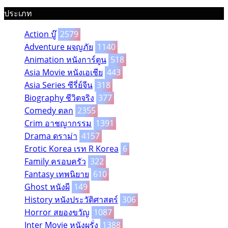
ประเภท
Action บู๊
2579
Adventure ผจญภัย
1140
Animation หนังการ์ตูน
518
Asia Movie หนังเอเชีย
443
Asia Series ซีรี่ย์จีน
318
Biography ชีวิตจริง
377
Comedy ตลก
2355
Crim อาชญากรรม
1391
Drama ดราม่า
4157
Erotic Korea เรท R Korea
6
Family ครอบครัว
322
Fantasy เทพนิยาย
610
Ghost หนังผี
149
History หนังประวัติศาสตร์
306
Horror สยองขวัญ
1087
Inter Movie หนังผรั่ง
1388