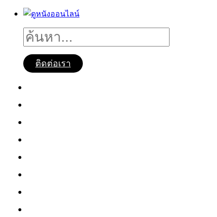
ติดต่อเรา
ดูหนังออนไลน์
หนังใหม่2025
ซีรี่ย์จีน
ซีรี่ย์เกาหลี
หนังNetflix
ซีรี่ย์Netflix
หนังการ์ตูน
หนังไทย