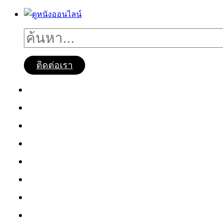
ติดต่อเรา
ดูหนังออนไลน์
หนังใหม่2025
ซีรี่ย์จีน
ซีรี่ย์เกาหลี
หนังNetflix
ซีรี่ย์Netflix
หนังการ์ตูน
หนังไทย