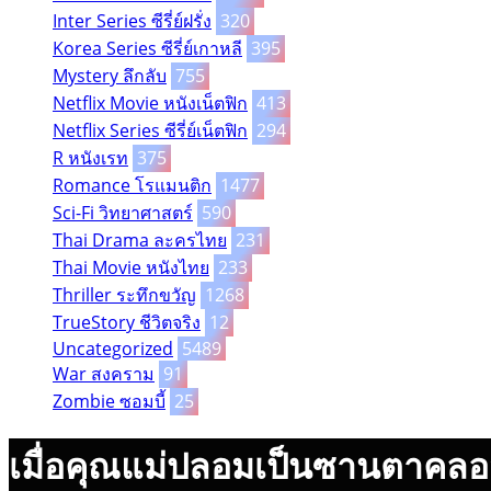
Inter Series ซีรี่ย์ฝรั่ง
320
Korea Series ซีรี่ย์เกาหลี
395
Mystery ลึกลับ
755
Netflix Movie หนังเน็ตฟิก
413
Netflix Series ซีรี่ย์เน็ตฟิก
294
R หนังเรท
375
Romance โรแมนติก
1477
Sci-Fi วิทยาศาสตร์
590
Thai Drama ละครไทย
231
Thai Movie หนังไทย
233
Thriller ระทึกขวัญ
1268
TrueStory ชีวิตจริง
12
Uncategorized
5489
War สงคราม
91
Zombie ซอมบี้
25
เมื่อคุณแม่ปลอมเป็นซานตาคลอ