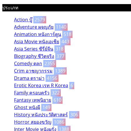
ประเภท
Action บู๊
2579
Adventure ผจญภัย
1140
Animation หนังการ์ตูน
518
Asia Movie หนังเอเชีย
443
Asia Series ซีรี่ย์จีน
318
Biography ชีวิตจริง
377
Comedy ตลก
2355
Crim อาชญากรรม
1389
Drama ดราม่า
4156
Erotic Korea เรท R Korea
6
Family ครอบครัว
322
Fantasy เทพนิยาย
610
Ghost หนังผี
149
History หนังประวัติศาสตร์
306
Horror สยองขวัญ
1086
Inter Movie หนังผรั่ง
1388