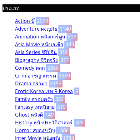
ประเภท
Action บู๊
2579
Adventure ผจญภัย
1140
Animation หนังการ์ตูน
518
Asia Movie หนังเอเชีย
443
Asia Series ซีรี่ย์จีน
318
Biography ชีวิตจริง
377
Comedy ตลก
2355
Crim อาชญากรรม
1389
Drama ดราม่า
4156
Erotic Korea เรท R Korea
6
Family ครอบครัว
322
Fantasy เทพนิยาย
610
Ghost หนังผี
149
History หนังประวัติศาสตร์
306
Horror สยองขวัญ
1086
Inter Movie หนังผรั่ง
1388