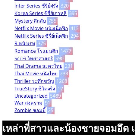
Inter Series ซีรี่ย์ฝรั่ง
320
Korea Series ซีรี่ย์เกาหลี
395
Mystery ลึกลับ
755
Netflix Movie หนังเน็ตฟิก
413
Netflix Series ซีรี่ย์เน็ตฟิก
294
R หนังเรท
375
Romance โรแมนติก
1477
Sci-Fi วิทยาศาสตร์
590
Thai Drama ละครไทย
231
Thai Movie หนังไทย
233
Thriller ระทึกขวัญ
1268
TrueStory ชีวิตจริง
12
Uncategorized
5489
War สงคราม
91
Zombie ซอมบี้
25
เหล่าพี่สาวและน้องชายจอมอึด เส