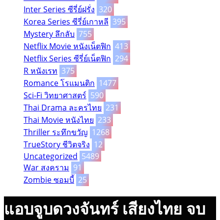
Inter Series ซีรี่ย์ฝรั่ง
320
Korea Series ซีรี่ย์เกาหลี
395
Mystery ลึกลับ
755
Netflix Movie หนังเน็ตฟิก
413
Netflix Series ซีรี่ย์เน็ตฟิก
294
R หนังเรท
375
Romance โรแมนติก
1477
Sci-Fi วิทยาศาสตร์
590
Thai Drama ละครไทย
231
Thai Movie หนังไทย
233
Thriller ระทึกขวัญ
1268
TrueStory ชีวิตจริง
12
Uncategorized
5489
War สงคราม
91
Zombie ซอมบี้
25
แอบจูบดวงจันทร์ เสียงไทย จบ