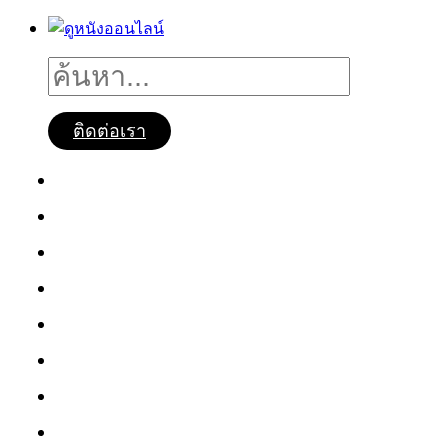
ติดต่อเรา
ดูหนังออนไลน์
หนังใหม่2025
ซีรี่ย์จีน
ซีรี่ย์เกาหลี
หนังNetflix
ซีรี่ย์Netflix
หนังการ์ตูน
หนังไทย