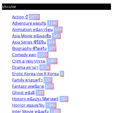
ประเภท
Action บู๊
2579
Adventure ผจญภัย
1140
Animation หนังการ์ตูน
518
Asia Movie หนังเอเชีย
443
Asia Series ซีรี่ย์จีน
318
Biography ชีวิตจริง
377
Comedy ตลก
2355
Crim อาชญากรรม
1389
Drama ดราม่า
4156
Erotic Korea เรท R Korea
6
Family ครอบครัว
322
Fantasy เทพนิยาย
610
Ghost หนังผี
149
History หนังประวัติศาสตร์
306
Horror สยองขวัญ
1086
Inter Movie หนังผรั่ง
1388