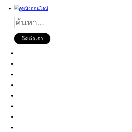
ติดต่อเรา
ดูหนังออนไลน์
หนังใหม่2025
ซีรี่ย์จีน
ซีรี่ย์เกาหลี
หนังNetflix
ซีรี่ย์Netflix
หนังการ์ตูน
หนังไทย