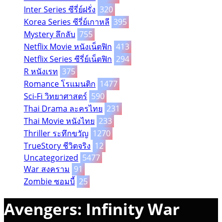
Inter Series ซีรี่ย์ฝรั่ง
320
Korea Series ซีรี่ย์เกาหลี
395
Mystery ลึกลับ
755
Netflix Movie หนังเน็ตฟิก
413
Netflix Series ซีรี่ย์เน็ตฟิก
294
R หนังเรท
375
Romance โรแมนติก
1477
Sci-Fi วิทยาศาสตร์
590
Thai Drama ละครไทย
231
Thai Movie หนังไทย
233
Thriller ระทึกขวัญ
1270
TrueStory ชีวิตจริง
12
Uncategorized
5477
War สงคราม
91
Zombie ซอมบี้
25
Avengers: Infinity War