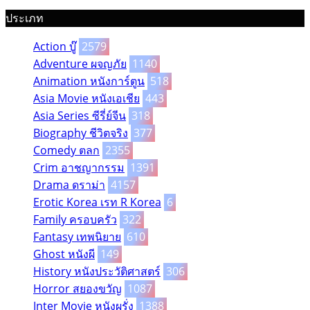
ประเภท
Action บู๊
2579
Adventure ผจญภัย
1140
Animation หนังการ์ตูน
518
Asia Movie หนังเอเชีย
443
Asia Series ซีรี่ย์จีน
318
Biography ชีวิตจริง
377
Comedy ตลก
2355
Crim อาชญากรรม
1391
Drama ดราม่า
4157
Erotic Korea เรท R Korea
6
Family ครอบครัว
322
Fantasy เทพนิยาย
610
Ghost หนังผี
149
History หนังประวัติศาสตร์
306
Horror สยองขวัญ
1087
Inter Movie หนังผรั่ง
1388