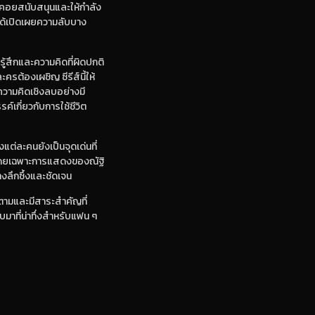
นที่คอยสนับสนุนและให้กำลัง
น ได้เปิดเผยความลับบาง
รู้สึกและความคิดที่ผิดปกติ
ครต้องเผชิญ ซีรีส์นี้ให้
วามคิดเชิงลบอย่างมี
์เกี่ยวกับการใช้ชีวิต
่ละคนยังเป็นจุดเด่นที่
ๆ โดยเฉพาะการแสดงของณัฐิ
งลึกซึ้งและชัดเจน
ดตามและมีสาระสำคัญที่
บมาที่น่าทึ่งสำหรับแฟน ๆ