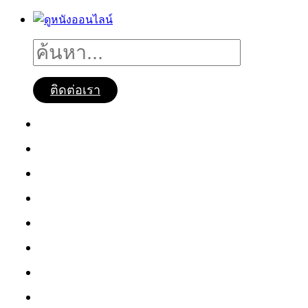
ติดต่อเรา
ดูหนังออนไลน์
หนังใหม่2025
ซีรี่ย์จีน
ซีรี่ย์เกาหลี
หนังNetflix
ซีรี่ย์Netflix
หนังการ์ตูน
หนังไทย