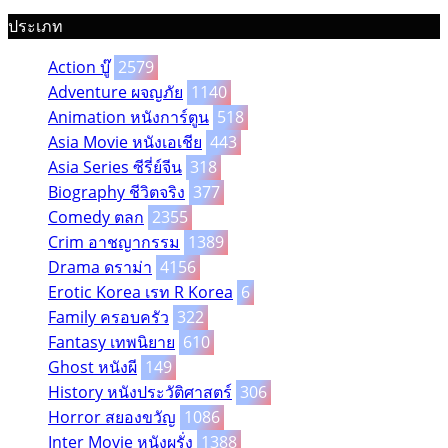
ประเภท
Action บู๊
2579
Adventure ผจญภัย
1140
Animation หนังการ์ตูน
518
Asia Movie หนังเอเชีย
443
Asia Series ซีรี่ย์จีน
318
Biography ชีวิตจริง
377
Comedy ตลก
2355
Crim อาชญากรรม
1389
Drama ดราม่า
4156
Erotic Korea เรท R Korea
6
Family ครอบครัว
322
Fantasy เทพนิยาย
610
Ghost หนังผี
149
History หนังประวัติศาสตร์
306
Horror สยองขวัญ
1086
Inter Movie หนังผรั่ง
1388