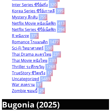
Inter Series ซีรี่ย์ฝรั่ง
320
Korea Series ซีรี่ย์เกาหลี
395
Mystery ลึกลับ
755
Netflix Movie หนังเน็ตฟิก
413
Netflix Series ซีรี่ย์เน็ตฟิก
294
R หนังเรท
375
Romance โรแมนติก
1477
Sci-Fi วิทยาศาสตร์
590
Thai Drama ละครไทย
231
Thai Movie หนังไทย
233
Thriller ระทึกขวัญ
1268
TrueStory ชีวิตจริง
12
Uncategorized
5489
War สงคราม
91
Zombie ซอมบี้
25
Bugonia (2025)