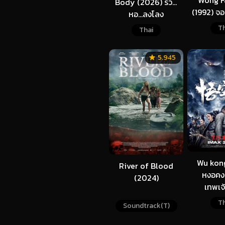
Wong F
Body (2026) ร่วม
(1992) จอ
หอ…ลงโลง
ไฟ
Th
Thai
5.945
Wu kong
River of Blood
หงอคง 
(2024)
เทพเจ
Th
Soundtrack(T)