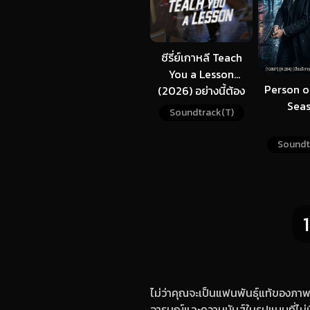
ซีรี่ย์เกาหลี Teach
You a Lesson
Person of
(2026) อย่างนี้ต้อง
Seas
โดนสั่งสอน ซับไทย
Soundtrack(T)
Soundt
1
ไม่ว่าคุณจะเป็นแฟนพันธุ์แท้ของภา
อารมณ์และความมันส์ในรูปแบบที่ไม่มี