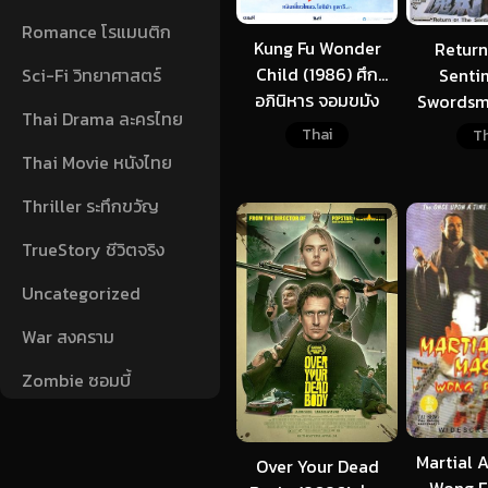
Romance โรแมนติก
Kung Fu Wonder
Return
Child (1986) ศึก
Sci-Fi วิทยาศาสตร์
Senti
อภินิหาร จอมขมัง
Swordsma
Thai Drama ละครไทย
เวทย์
ฤทธิ์มีดสั
Thai
Th
Thai Movie หนังไทย
Thriller ระทึกขวัญ
TrueStory ชีวิตจริง
Uncategorized
War สงคราม
Zombie ซอมบี้
Martial A
Over Your Dead