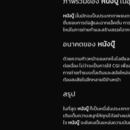
ภาพรวมของ
หนังบู๊
ในอ
หนังบู๊
นั้นมักจะเป็นประเภทภาพยนตร์
ชื่นชอบการต่อสู้และฉากแอ็คชั่น กา
ใหม่ในการถ่ายทำและสร้างสรรค์ฉากต
อนาคตของ
หนังบู๊
ด้วยความก้าวหน้าของเทคโนโลยีแล
ต่อเนื่อง ไม่ว่าจะเป็นการใช้ CGI เ
การถ่ายทำแบบดั้งเดิมและสมัยใหม่เ
ต้องสงสัยในอีกหลายปีข้างหน้า
สรุป
ในที่สุด
หนังบู๊
ก็เป็นหนึ่งในประเภท
เติมเต็มความสนุกให้คุณได้อย่างแน่น
ใจ
หนังบู๊
จะยังคงเป็นแหล่งความบันเทิ