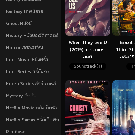
Fantasy เทพนิยาย
Ghost หนังผี
History หนังประวัติศาสตร์
When They See U
Brazil 
Horror สยองขวัญ
(2019) สายตาแห่ง
Third St
อคติ
บราซิล 19
Inter Movie หนังผรั่ง
โลกครั
Soundtrack(T)
Th
Inter Series ซีรี่ย์ฝรั่ง
Korea Series ซีรี่ย์เกาหลี
Mystery ลึกลับ
Netflix Movie หนังเน็ตฟิก
Netflix Series ซีรี่ย์เน็ตฟิก
R หนังเรท