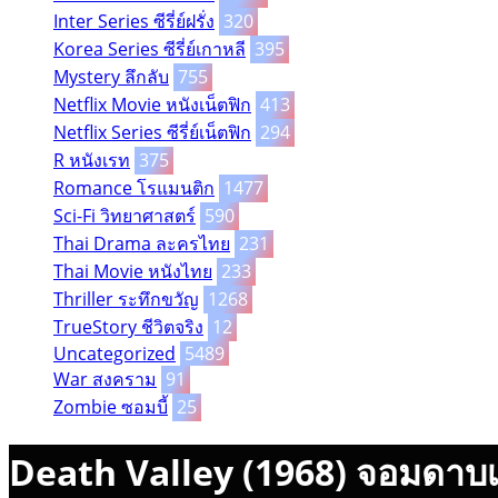
Inter Series ซีรี่ย์ฝรั่ง
320
Korea Series ซีรี่ย์เกาหลี
395
Mystery ลึกลับ
755
Netflix Movie หนังเน็ตฟิก
413
Netflix Series ซีรี่ย์เน็ตฟิก
294
R หนังเรท
375
Romance โรแมนติก
1477
Sci-Fi วิทยาศาสตร์
590
Thai Drama ละครไทย
231
Thai Movie หนังไทย
233
Thriller ระทึกขวัญ
1268
TrueStory ชีวิตจริง
12
Uncategorized
5489
War สงคราม
91
Zombie ซอมบี้
25
Death Valley (1968) จอมดาบ