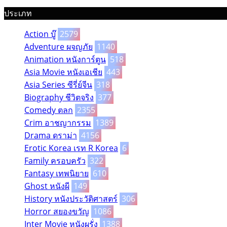
ประเภท
Action บู๊
2579
Adventure ผจญภัย
1140
Animation หนังการ์ตูน
518
Asia Movie หนังเอเชีย
443
Asia Series ซีรี่ย์จีน
318
Biography ชีวิตจริง
377
Comedy ตลก
2355
Crim อาชญากรรม
1389
Drama ดราม่า
4156
Erotic Korea เรท R Korea
6
Family ครอบครัว
322
Fantasy เทพนิยาย
610
Ghost หนังผี
149
History หนังประวัติศาสตร์
306
Horror สยองขวัญ
1086
Inter Movie หนังผรั่ง
1388