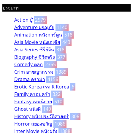
ประเภท
Action บู๊
2579
Adventure ผจญภัย
1140
Animation หนังการ์ตูน
518
Asia Movie หนังเอเชีย
443
Asia Series ซีรี่ย์จีน
318
Biography ชีวิตจริง
377
Comedy ตลก
2355
Crim อาชญากรรม
1389
Drama ดราม่า
4156
Erotic Korea เรท R Korea
6
Family ครอบครัว
322
Fantasy เทพนิยาย
610
Ghost หนังผี
149
History หนังประวัติศาสตร์
306
Horror สยองขวัญ
1086
Inter Movie หนังผรั่ง
1388