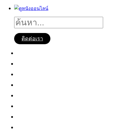
ติดต่อเรา
ดูหนังออนไลน์
หนังใหม่2025
ซีรี่ย์จีน
ซีรี่ย์เกาหลี
หนังNetflix
ซีรี่ย์Netflix
หนังการ์ตูน
หนังไทย