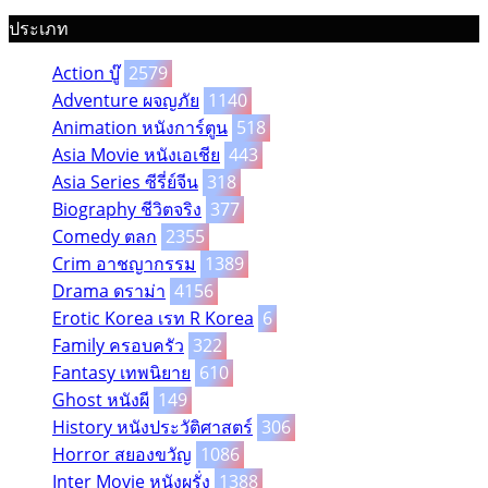
ประเภท
Action บู๊
2579
Adventure ผจญภัย
1140
Animation หนังการ์ตูน
518
Asia Movie หนังเอเชีย
443
Asia Series ซีรี่ย์จีน
318
Biography ชีวิตจริง
377
Comedy ตลก
2355
Crim อาชญากรรม
1389
Drama ดราม่า
4156
Erotic Korea เรท R Korea
6
Family ครอบครัว
322
Fantasy เทพนิยาย
610
Ghost หนังผี
149
History หนังประวัติศาสตร์
306
Horror สยองขวัญ
1086
Inter Movie หนังผรั่ง
1388