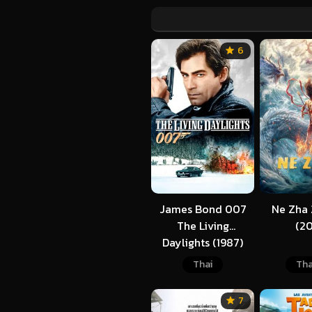
6
James Bond 007
Ne Zha 
The Living
(20
Daylights (1987)
เจมส์ บอนด์ 007
Thai
Tha
ภาค 15
7