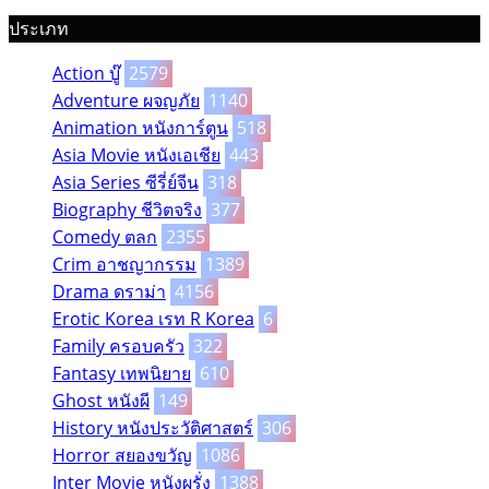
ประเภท
Action บู๊
2579
Adventure ผจญภัย
1140
Animation หนังการ์ตูน
518
Asia Movie หนังเอเชีย
443
Asia Series ซีรี่ย์จีน
318
Biography ชีวิตจริง
377
Comedy ตลก
2355
Crim อาชญากรรม
1389
Drama ดราม่า
4156
Erotic Korea เรท R Korea
6
Family ครอบครัว
322
Fantasy เทพนิยาย
610
Ghost หนังผี
149
History หนังประวัติศาสตร์
306
Horror สยองขวัญ
1086
Inter Movie หนังผรั่ง
1388