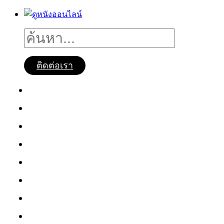
ติดต่อเรา
ดูหนังออนไลน์
หนังใหม่2025
ซีรี่ย์จีน
ซีรี่ย์เกาหลี
หนังNetflix
ซีรี่ย์Netflix
หนังการ์ตูน
หนังไทย