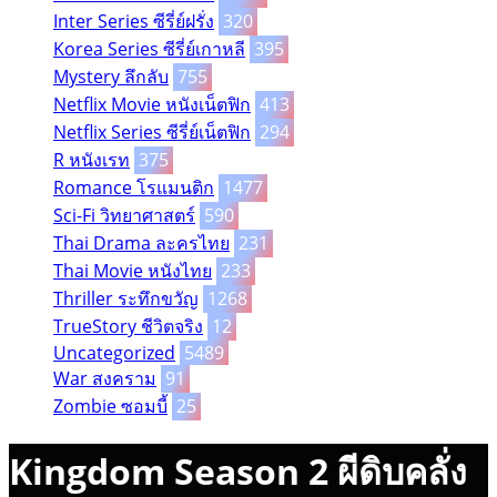
Inter Series ซีรี่ย์ฝรั่ง
320
Korea Series ซีรี่ย์เกาหลี
395
Mystery ลึกลับ
755
Netflix Movie หนังเน็ตฟิก
413
Netflix Series ซีรี่ย์เน็ตฟิก
294
R หนังเรท
375
Romance โรแมนติก
1477
Sci-Fi วิทยาศาสตร์
590
Thai Drama ละครไทย
231
Thai Movie หนังไทย
233
Thriller ระทึกขวัญ
1268
TrueStory ชีวิตจริง
12
Uncategorized
5489
War สงคราม
91
Zombie ซอมบี้
25
Kingdom Season 2 ผีดิบคลั่ง