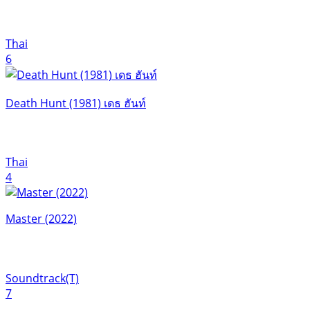
Thai
6
Death Hunt (1981) เดธ ฮันท์
Thai
4
Master (2022)
Soundtrack(T)
7