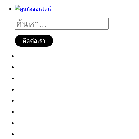
ติดต่อเรา
ดูหนังออนไลน์
หนังใหม่2025
ซีรี่ย์จีน
ซีรี่ย์เกาหลี
หนังNetflix
ซีรี่ย์Netflix
หนังการ์ตูน
หนังไทย