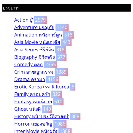
ประเภท
Action บู๊
2579
Adventure ผจญภัย
1140
Animation หนังการ์ตูน
518
Asia Movie หนังเอเชีย
443
Asia Series ซีรี่ย์จีน
318
Biography ชีวิตจริง
377
Comedy ตลก
2355
Crim อาชญากรรม
1389
Drama ดราม่า
4156
Erotic Korea เรท R Korea
6
Family ครอบครัว
322
Fantasy เทพนิยาย
610
Ghost หนังผี
149
History หนังประวัติศาสตร์
306
Horror สยองขวัญ
1086
Inter Movie หนังผรั่ง
1388