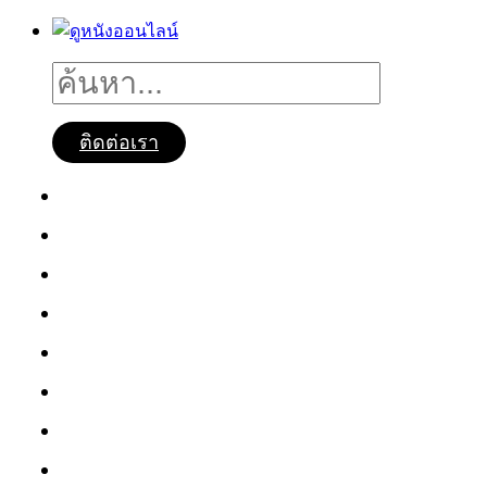
ติดต่อเรา
ดูหนังออนไลน์
หนังใหม่2025
ซีรี่ย์จีน
ซีรี่ย์เกาหลี
หนังNetflix
ซีรี่ย์Netflix
หนังการ์ตูน
หนังไทย