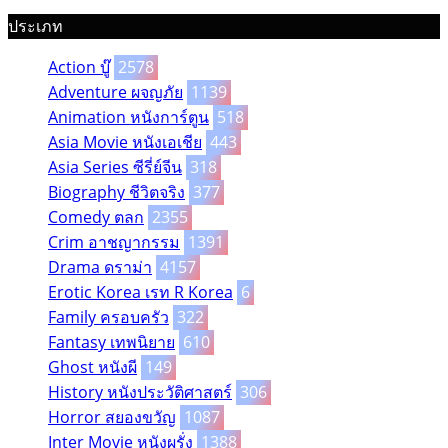
ประเภท
Action บู๊
2578
Adventure ผจญภัย
1139
Animation หนังการ์ตูน
518
Asia Movie หนังเอเชีย
443
Asia Series ซีรี่ย์จีน
318
Biography ชีวิตจริง
377
Comedy ตลก
2355
Crim อาชญากรรม
1391
Drama ดราม่า
4157
Erotic Korea เรท R Korea
6
Family ครอบครัว
322
Fantasy เทพนิยาย
610
Ghost หนังผี
149
History หนังประวัติศาสตร์
306
Horror สยองขวัญ
1087
Inter Movie หนังผรั่ง
1388