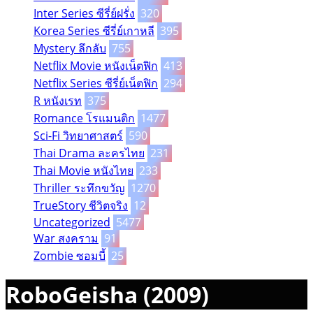
Inter Series ซีรี่ย์ฝรั่ง
320
Korea Series ซีรี่ย์เกาหลี
395
Mystery ลึกลับ
755
Netflix Movie หนังเน็ตฟิก
413
Netflix Series ซีรี่ย์เน็ตฟิก
294
R หนังเรท
375
Romance โรแมนติก
1477
Sci-Fi วิทยาศาสตร์
590
Thai Drama ละครไทย
231
Thai Movie หนังไทย
233
Thriller ระทึกขวัญ
1270
TrueStory ชีวิตจริง
12
Uncategorized
5477
War สงคราม
91
Zombie ซอมบี้
25
RoboGeisha (2009)