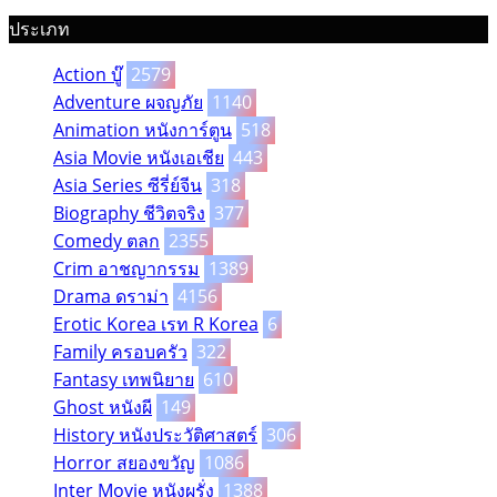
ประเภท
Action บู๊
2579
Adventure ผจญภัย
1140
Animation หนังการ์ตูน
518
Asia Movie หนังเอเชีย
443
Asia Series ซีรี่ย์จีน
318
Biography ชีวิตจริง
377
Comedy ตลก
2355
Crim อาชญากรรม
1389
Drama ดราม่า
4156
Erotic Korea เรท R Korea
6
Family ครอบครัว
322
Fantasy เทพนิยาย
610
Ghost หนังผี
149
History หนังประวัติศาสตร์
306
Horror สยองขวัญ
1086
Inter Movie หนังผรั่ง
1388