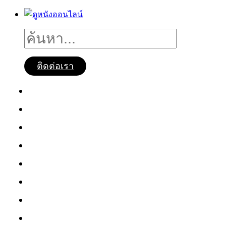
ติดต่อเรา
ดูหนังออนไลน์
หนังใหม่2025
ซีรี่ย์จีน
ซีรี่ย์เกาหลี
หนังNetflix
ซีรี่ย์Netflix
หนังการ์ตูน
หนังไทย