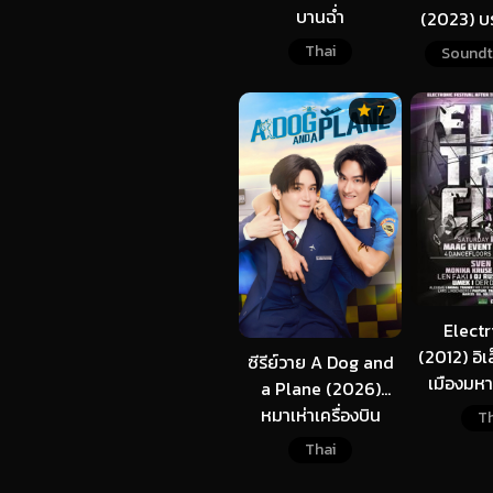
บานฉ่ำ
(2023) บ
Thai
Soundt
7
Electr
(2012) อิเล
ซีรีย์วาย A Dog and
เมืองมห
a Plane (2026)
อน
หมาเห่าเครื่องบิน
Th
พากย์ไทย
Thai