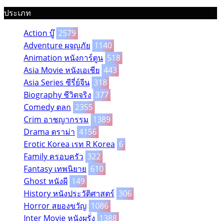
ประเภท
Action บู๊
2579
Adventure ผจญภัย
1140
Animation หนังการ์ตูน
518
Asia Movie หนังเอเชีย
443
Asia Series ซีรี่ย์จีน
318
Biography ชีวิตจริง
377
Comedy ตลก
2355
Crim อาชญากรรม
1389
Drama ดราม่า
4156
Erotic Korea เรท R Korea
6
Family ครอบครัว
322
Fantasy เทพนิยาย
610
Ghost หนังผี
149
History หนังประวัติศาสตร์
306
Horror สยองขวัญ
1086
Inter Movie หนังผรั่ง
1388