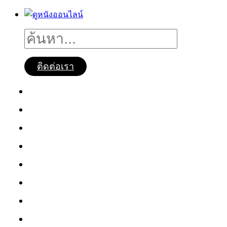
ติดต่อเรา
ดูหนังออนไลน์
หนังใหม่2025
ซีรี่ย์จีน
ซีรี่ย์เกาหลี
หนังNetflix
ซีรี่ย์Netflix
หนังการ์ตูน
หนังไทย