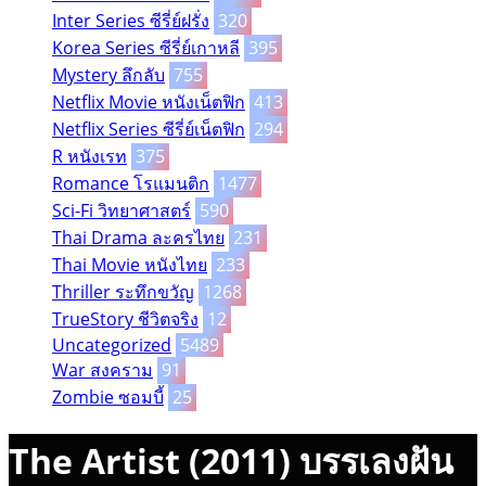
Inter Series ซีรี่ย์ฝรั่ง
320
Korea Series ซีรี่ย์เกาหลี
395
Mystery ลึกลับ
755
Netflix Movie หนังเน็ตฟิก
413
Netflix Series ซีรี่ย์เน็ตฟิก
294
R หนังเรท
375
Romance โรแมนติก
1477
Sci-Fi วิทยาศาสตร์
590
Thai Drama ละครไทย
231
Thai Movie หนังไทย
233
Thriller ระทึกขวัญ
1268
TrueStory ชีวิตจริง
12
Uncategorized
5489
War สงคราม
91
Zombie ซอมบี้
25
The Artist (2011) บรรเลงฝัน