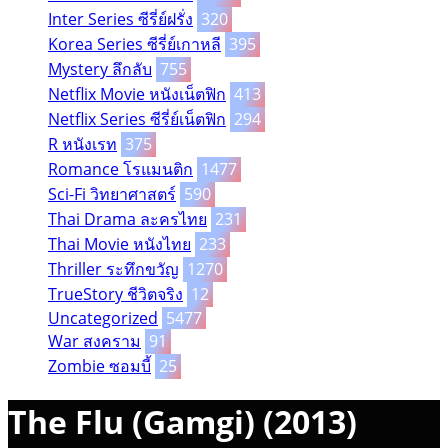
Inter Series ซีรี่ย์ฝรั่ง
320
Korea Series ซีรี่ย์เกาหลี
395
Mystery ลึกลับ
755
Netflix Movie หนังเน็ตฟิก
413
Netflix Series ซีรี่ย์เน็ตฟิก
294
R หนังเรท
375
Romance โรแมนติก
1477
Sci-Fi วิทยาศาสตร์
590
Thai Drama ละครไทย
231
Thai Movie หนังไทย
233
Thriller ระทึกขวัญ
1270
TrueStory ชีวิตจริง
12
Uncategorized
5477
War สงคราม
91
Zombie ซอมบี้
25
The Flu (Gamgi) (2013)