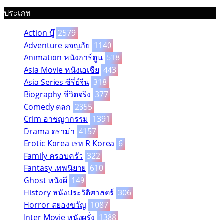
ประเภท
Action บู๊
2579
Adventure ผจญภัย
1140
Animation หนังการ์ตูน
518
Asia Movie หนังเอเชีย
443
Asia Series ซีรี่ย์จีน
318
Biography ชีวิตจริง
377
Comedy ตลก
2355
Crim อาชญากรรม
1391
Drama ดราม่า
4157
Erotic Korea เรท R Korea
6
Family ครอบครัว
322
Fantasy เทพนิยาย
610
Ghost หนังผี
149
History หนังประวัติศาสตร์
306
Horror สยองขวัญ
1087
Inter Movie หนังผรั่ง
1388