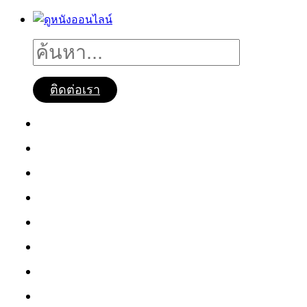
ติดต่อเรา
ดูหนังออนไลน์
หนังใหม่2025
ซีรี่ย์จีน
ซีรี่ย์เกาหลี
หนังNetflix
ซีรี่ย์Netflix
หนังการ์ตูน
หนังไทย