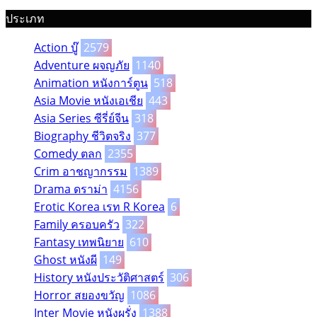
ประเภท
Action บู๊
2579
Adventure ผจญภัย
1140
Animation หนังการ์ตูน
518
Asia Movie หนังเอเชีย
443
Asia Series ซีรี่ย์จีน
318
Biography ชีวิตจริง
377
Comedy ตลก
2355
Crim อาชญากรรม
1389
Drama ดราม่า
4156
Erotic Korea เรท R Korea
6
Family ครอบครัว
322
Fantasy เทพนิยาย
610
Ghost หนังผี
149
History หนังประวัติศาสตร์
306
Horror สยองขวัญ
1086
Inter Movie หนังผรั่ง
1388