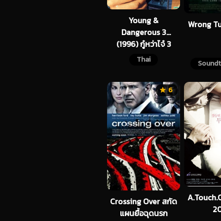
Young &
Dangerous 3
(1996) กู๋หว่าไจ๋ 3
ใหญ่ครองเมือง
Thai
Soundt
6
A.Touch.
Crossing Over สกัด
20
แผนยื้อฉุดนรก