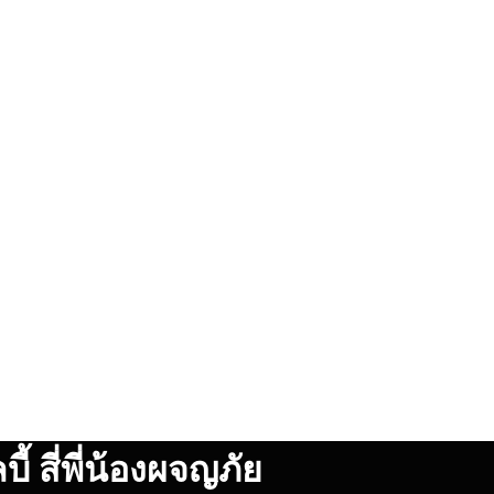
 สี่พี่น้องผจญภัย