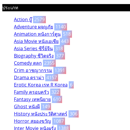
ประเภท
Action บู๊
2579
Adventure ผจญภัย
1140
Animation หนังการ์ตูน
518
Asia Movie หนังเอเชีย
443
Asia Series ซีรี่ย์จีน
318
Biography ชีวิตจริง
377
Comedy ตลก
2355
Crim อาชญากรรม
1391
Drama ดราม่า
4157
Erotic Korea เรท R Korea
6
Family ครอบครัว
322
Fantasy เทพนิยาย
610
Ghost หนังผี
149
History หนังประวัติศาสตร์
306
Horror สยองขวัญ
1087
Inter Movie หนังผรั่ง
1388