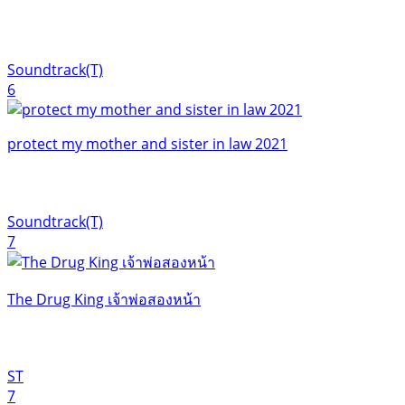
Soundtrack(T)
6
protect my mother and sister in law 2021
Soundtrack(T)
7
The Drug King เจ้าพ่อสองหน้า
ST
7