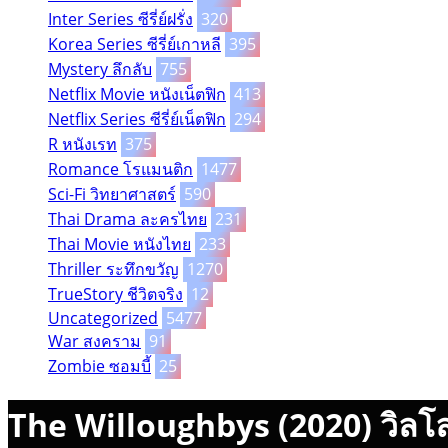
Inter Series ซีรี่ย์ฝรั่ง
320
Korea Series ซีรี่ย์เกาหลี
395
Mystery ลึกลับ
755
Netflix Movie หนังเน็ตฟิก
413
Netflix Series ซีรี่ย์เน็ตฟิก
294
R หนังเรท
375
Romance โรแมนติก
1477
Sci-Fi วิทยาศาสตร์
590
Thai Drama ละครไทย
231
Thai Movie หนังไทย
233
Thriller ระทึกขวัญ
1270
TrueStory ชีวิตจริง
12
Uncategorized
5477
War สงคราม
91
Zombie ซอมบี้
25
The Willoughbys (2020) วิลโลบี้